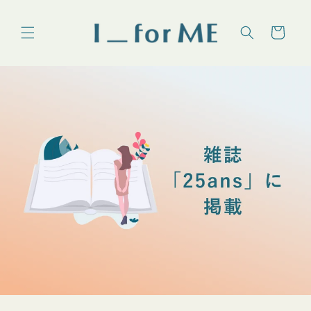
コンテ
カ
ンツに
進む
ー
ト